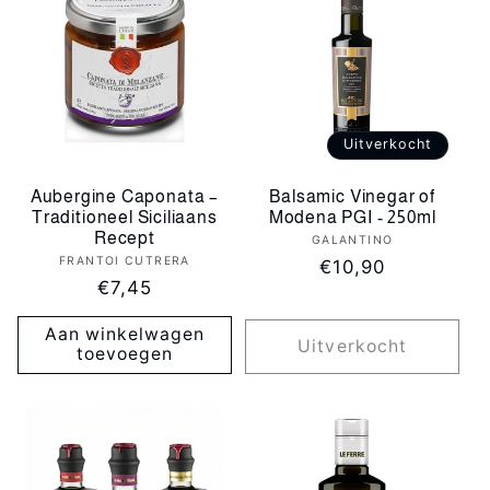
Uitverkocht
Aubergine Caponata –
Balsamic Vinegar of
Traditioneel Siciliaans
Modena PGI - 250ml
Recept
GALANTINO
Verkoper:
FRANTOI CUTRERA
Verkoper:
Normale
€10,90
Normale
€7,45
prijs
prijs
Aan winkelwagen
Uitverkocht
toevoegen