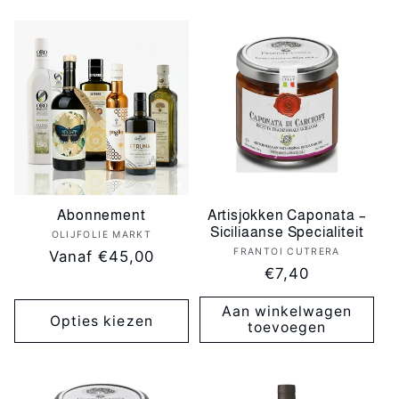
l
e
c
t
i
Abonnement
Artisjokken Caponata –
Siciliaanse Specialiteit
OLIJFOLIE MARKT
Verkoper:
e
FRANTOI CUTRERA
Verkoper:
Normale
Vanaf €45,00
Normale
€7,40
prijs
:
prijs
Aan winkelwagen
Opties kiezen
toevoegen