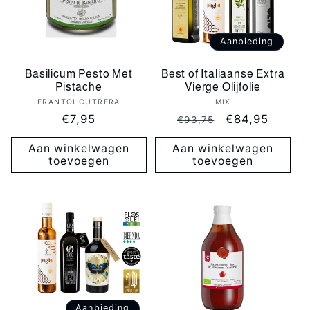
Aanbieding
Basilicum Pesto Met
Best of Italiaanse Extra
Pistache
Vierge Olijfolie
FRANTOI CUTRERA
Verkoper:
MIX
Verkoper:
Normale
€7,95
Normale
Aanbiedingspr
€84,95
€93,75
prijs
prijs
Aan winkelwagen
Aan winkelwagen
toevoegen
toevoegen
Aanbieding