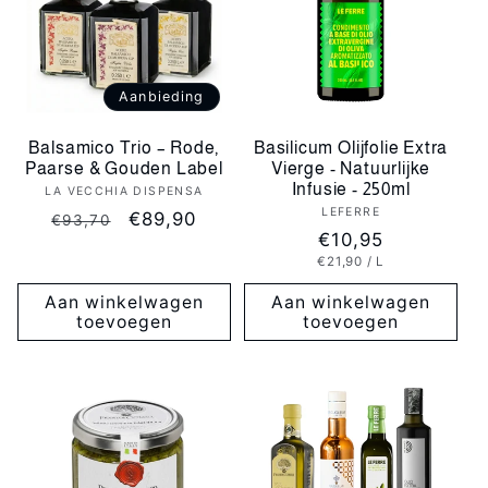
Aanbieding
Balsamico Trio – Rode,
Basilicum Olijfolie Extra
Paarse & Gouden Label
Vierge - Natuurlijke
Infusie - 250ml
LA VECCHIA DISPENSA
Verkoper:
LEFERRE
Verkoper:
Normale
Aanbiedingsprijs
€89,90
€93,70
Normale
€10,95
prijs
EENHEIDSPRIJS
PER
€21,90
/
L
prijs
Aan winkelwagen
Aan winkelwagen
toevoegen
toevoegen