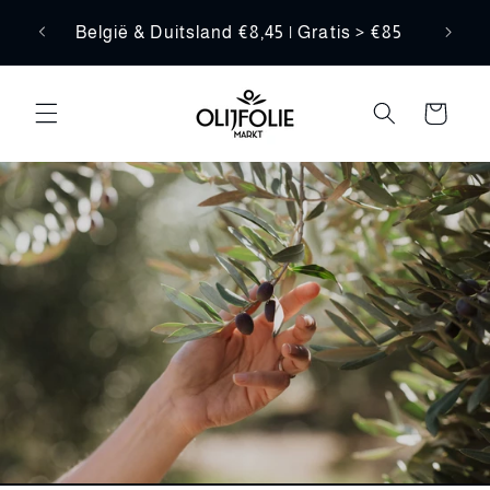
Meteen
Be
naar de
f €70
België & Duitsland €8,45 | Gratis > €85
content
Winkelwagen