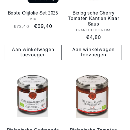
Beste Olijfolie Set 2025
Biologische Cherry
Tomaten Kant en Klaar
MIX
Verkoper:
Saus
Normale
Aanbiedingsprijs
€69,40
€72,40
FRANTOI CUTRERA
Verkoper:
prijs
Normale
€4,80
prijs
Aan winkelwagen
Aan winkelwagen
toevoegen
toevoegen