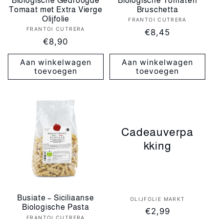
Biologische Gedroogde
Biologische Tomaten
Tomaat met Extra Vierge
Bruschetta
Olijfolie
FRANTOI CUTRERA
Verkoper:
FRANTOI CUTRERA
Verkoper:
Normale
€8,45
Normale
€8,90
prijs
prijs
Aan winkelwagen
Aan winkelwagen
toevoegen
toevoegen
Cadeauverpa
kking
Busiate – Siciliaanse
OLIJFOLIE MARKT
Verkoper:
Biologische Pasta
Normale
€2,99
FRANTOI CUTRERA