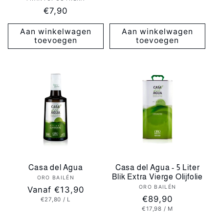
Verkoper:
prijs
Normale
€7,90
prijs
Aan winkelwagen
Aan winkelwagen
toevoegen
toevoegen
Casa del Agua
Casa del Agua - 5 Liter
Blik Extra Vierge Olijfolie
ORO BAILÉN
Verkoper:
ORO BAILÉN
Verkoper:
Normale
Vanaf €13,90
Normale
€89,90
EENHEIDSPRIJS
PER
€27,80
/
L
prijs
EENHEIDSPRIJS
PER
€17,98
/
M
prijs